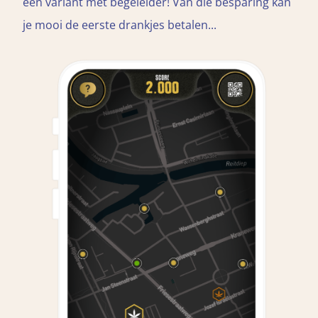
een variant mét begeleider! Van die besparing kan
je mooi de eerste drankjes betalen...