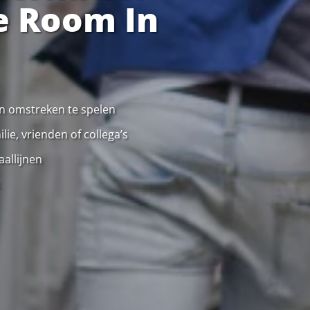
e Room In
 en omstreken te spelen
ie, vrienden of collega’s
allijnen