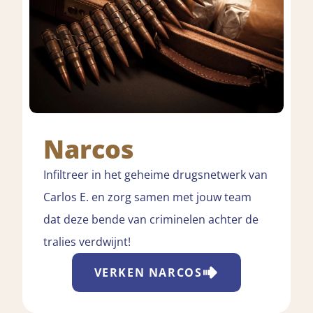
Narcos
Infiltreer in het geheime drugsnetwerk van
Carlos E. en zorg samen met jouw team
dat deze bende van criminelen achter de
tralies verdwijnt!
VERKEN
NARCOS