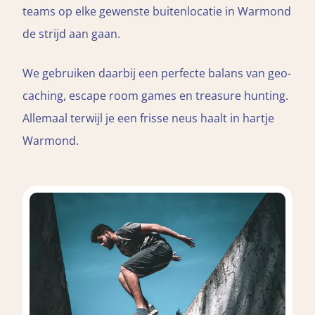
teams op elke gewenste buitenlocatie in Warmond
de strijd aan gaan.
We gebruiken daarbij een perfecte balans van geo-
caching, escape room games en treasure hunting.
Allemaal terwijl je een frisse neus haalt in hartje
Warmond.