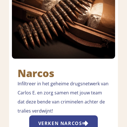
Narcos
Infiltreer in het geheime drugsnetwerk van
Carlos E. en zorg samen met jouw team
dat deze bende van criminelen achter de
tralies verdwijnt!
VERKEN
NARCOS