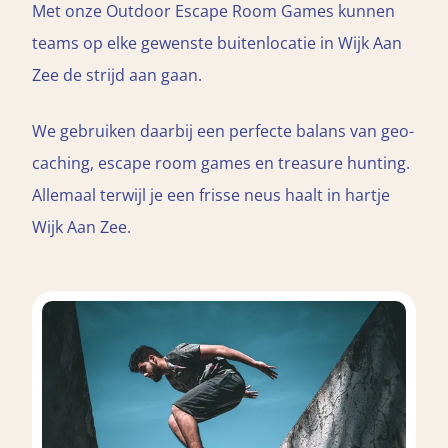
Met onze Outdoor Escape Room Games kunnen
teams op elke gewenste buitenlocatie in Wijk Aan
Zee de strijd aan gaan.
We gebruiken daarbij een perfecte balans van geo-
caching, escape room games en treasure hunting.
Allemaal terwijl je een frisse neus haalt in hartje
Wijk Aan Zee.