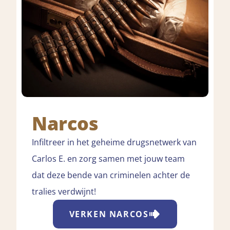
Narcos
Infiltreer in het geheime drugsnetwerk van
Carlos E. en zorg samen met jouw team
dat deze bende van criminelen achter de
tralies verdwijnt!
VERKEN
NARCOS