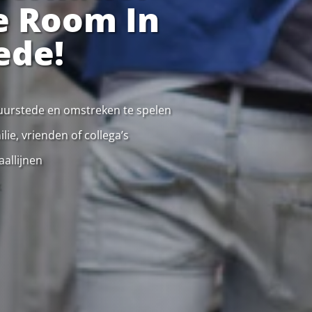
e Room In
ede!
 Duurstede en omstreken te spelen
ie, vrienden of collega’s
allijnen